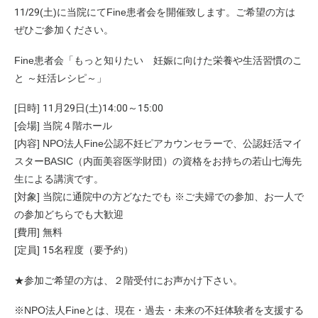
11/29(土)に当院にてFine患者会を開催致します。ご希望の方は
ぜひご参加ください。
Fine患者会「もっと知りたい 妊娠に向けた栄養や生活習慣のこ
と ～妊活レシピ～」
[日時] 11月29日(土)14:00～15:00
[会場] 当院４階ホール
[内容] NPO法人Fine公認不妊ピアカウンセラーで、公認妊活マイ
スターBASIC（内面美容医学財団）の資格をお持ちの若山七海先
生による講演です。
[対象] 当院に通院中の方どなたでも ※ご夫婦での参加、お一人で
の参加どちらでも大歓迎
[費用] 無料
[定員] 15名程度（要予約）
★参加ご希望の方は、２階受付にお声かけ下さい。
※NPO法人Fineとは、現在・過去・未来の不妊体験者を支援する